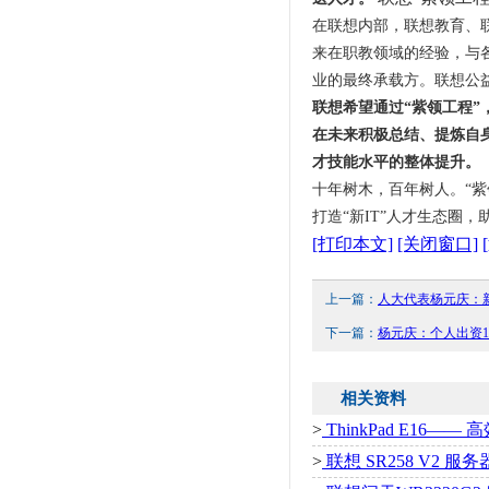
在联想内部，联想教育、
来在职教领域的经验，与
业的最终承载方。联想公
联想希望通过“紫领工程
在未来积极总结、提炼自
才技能水平的整体提升。
十年树木，百年树人。“紫
打造“新IT”人才生态圈
[打印本文]
[关闭窗口]
上一篇：
人大代表杨元庆：
下一篇：
杨元庆：个人出资
相关资料
>
ThinkPad E16
>
联想 SR258 V2 