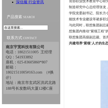
育部职业技术教育中心研
深信服 行业资讯
制造研究中心总经理张龙，麦
学院党委副书记、院长方
产品搜索
SEARCH
能技术专业建设等诸多职
与此同时，联想集团副总
想集团内推动“紫领工程
联想集团高级副总裁、首
联系方式
CONTACT
共建培养‘紫领’人才的生
南京宇宽科技有限公司
电话：18021511005 王经理
QQ：541933892
座机：025-83605860*807
邮箱：
18021511005#163.com （#换
@）
地址：南京市玄武区洪武北路
188号长发数码大厦12楼C座