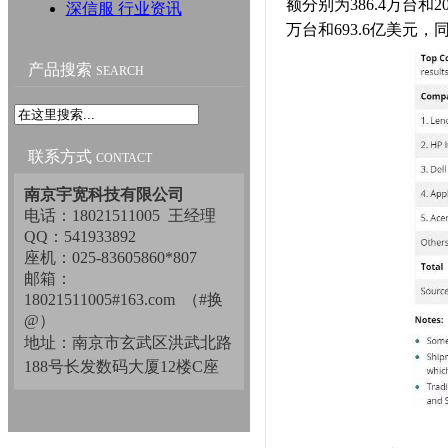
额分别为386.4万台和2
深信服 行业资讯
万台和693.6亿美元，同
产品搜索
SEARCH
联系方式
CONTACT
南京宇宽科技有限公司
电话：18021511005 王经理
QQ：541933892
座机：025-83605860*807
邮箱：
18021511005#163.com （#换
@）
地址：南京市玄武区洪武北路
188号长发数码大厦12楼C座