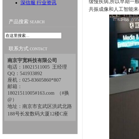
缓慢疾病,所以早期一
深信服 行业资讯
共振成像和人工智能来
产品搜索
SEARCH
联系方式
CONTACT
南京宇宽科技有限公司
电话：18021511005 王经理
QQ：541933892
座机：025-83605860*807
邮箱：
18021511005#163.com （#换
@）
地址：南京市玄武区洪武北路
188号长发数码大厦12楼C座