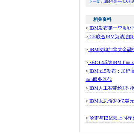
下一篇：
IBM全新一代大机
相关资料
>
IBM发布第一季度财
>
GE联合IBM为清洁能
>
IBM收购加拿大金融
>
zBC12成为IBM L
>
IBM z15发布：加
ibm服务器代
>
IBM人工智能给职业
>
IBM以总价340亿
>
哈雷与IBM云上同行