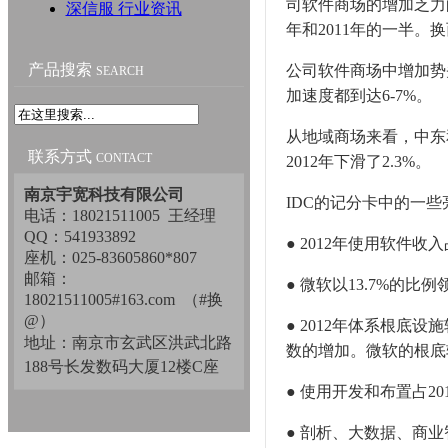
司软件商场的增加乏力的
深信服 行业资讯
年和2011年的一半。
产品搜索
公司软件商场中增加势
SEARCH
加速度都到达6-7%。
从地域商场来看，中东
联系方式
CONTACT
2012年下滑了2.3%。
南京宇宽科技有限公司
IDC的记分卡中的一
电话：18021511005 王经理
QQ：541933892
● 2012年使用软件
座机：025-83605860*807
邮箱：
● 微软以13.7%的比例
18021511005#163.com （#换
@）
● 2012年体系根底
地址：南京市玄武区洪武北路
数的增加。微软的根底软件
188号长发数码大厦12楼C座
● 使用开发和布置占20
● 剖析、大数据、商业