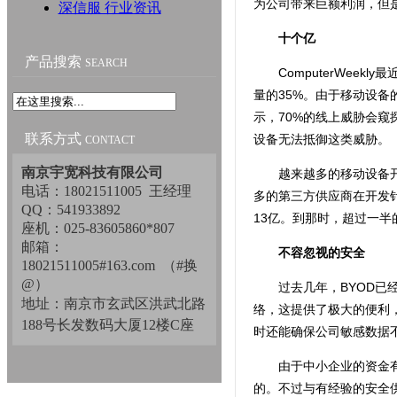
为公司带来巨额利润，但
深信服 行业资讯
十个亿
产品搜索
SEARCH
ComputerWee
量的35%。由于移动设
示，70%的线上威胁会窥
联系方式
设备无法抵御这类威胁。
CONTACT
南京宇宽科技有限公司
越来越多的移动设备开
电话：18021511005 王经理
多的第三方供应商在开发针
QQ：541933892
13亿。到那时，超过一
座机：025-83605860*807
邮箱：
不容忽视的安全
18021511005#163.com （#换
@）
过去几年，BYOD
地址：南京市玄武区洪武北路
络，这提供了极大的便利
188号长发数码大厦12楼C座
时还能确保公司敏感数据
由于中小企业的资金
的。不过与有经验的安全